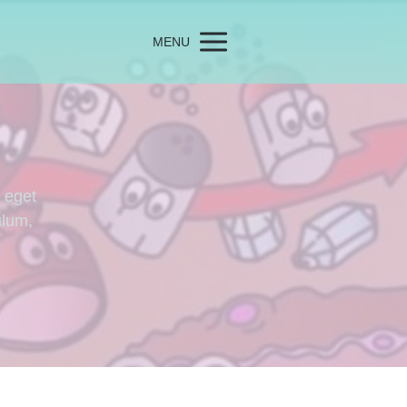
MENU
i eget
ulum,