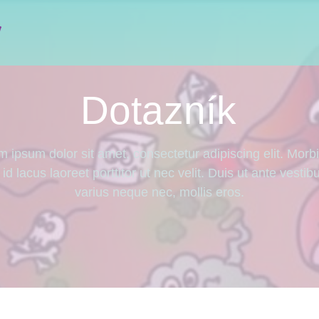
Dotazník
 ipsum dolor sit amet, consectetur adipiscing elit. Morb
 id lacus laoreet porttitor ut nec velit. Duis ut ante vestib
varius neque nec, mollis eros.