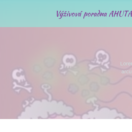
Výživová poradna AHUTA
Lorem
arcu