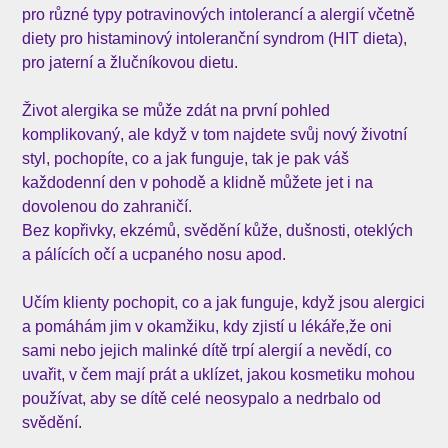
pro různé typy potravinových intolerancí a alergií včetně
diety pro histaminový intoleranční syndrom (HIT dieta),
pro jaterní a žlučníkovou dietu.
Život alergika se může zdát na první pohled
komplikovaný, ale když v tom najdete svůj nový životní
styl, pochopíte, co a jak funguje, tak je pak váš
každodenní den v pohodě a klidně můžete jet i na
dovolenou do zahraničí.
Bez kopřivky, ekzémů, svědění kůže, dušnosti, oteklých
a pálících očí a ucpaného nosu apod.
Učím klienty pochopit, co a jak funguje, když jsou alergici
a pomáhám jim v okamžiku, kdy zjistí u lékáře,že oni
sami nebo jejich malinké dítě trpí alergií a nevědí, co
uvařit, v čem mají prát a uklízet, jakou kosmetiku mohou
používat, aby se dítě celé neosypalo a nedrbalo od
svědění.