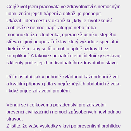
Celý život jsem pracovala ve zdravotnictví s nemocnými
lidmi, znám jejich trápení a dokáži je pochopit.
Ukázat lidem cestu v okamžiku, kdy je život zkouší
a objeví se nemoc, např. alergie nebo třeba
mononukleóza, žloutenka, operace žlučníku, slepého
střeva či jiný pooperační stav, který vyžaduje speciální
dietní režim, aby se tělo mohlo úplně uzdravit bez
komplikací. A takové specialní dietní jídelníčky sestavuji
s klienty podle jejich individualního zdravotního stavu.
Učím ostatní, jak v pohodě zvládnout každodenní život
a kvalitní přípravu jídla v nejrůznějších obdobích života,
i když přijde zdravotní problém.
Věnuji se i celkovému poradenství pro zdravotní
prevenci civilizačních nemocí způsobených nevhodnou
stravou.
Zjistíte, že vaše výsledky v krvi po preventivní prohlídce