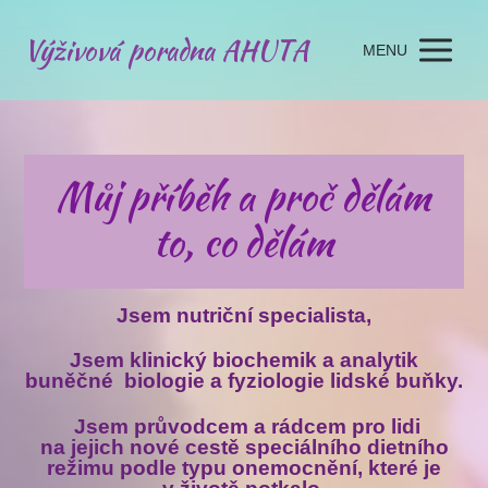
Výživová poradna AHUTA
MENU
Můj příběh a proč dělám
to, co dělám
Jsem nutriční specialista,
Jsem klinický biochemik a analytik
buněčné biologie a fyziologie lidské buňky.
Jsem průvodcem a rádcem pro lidi
na jejich nové cestě speciálního dietního
režimu podle typu onemocnění, které je