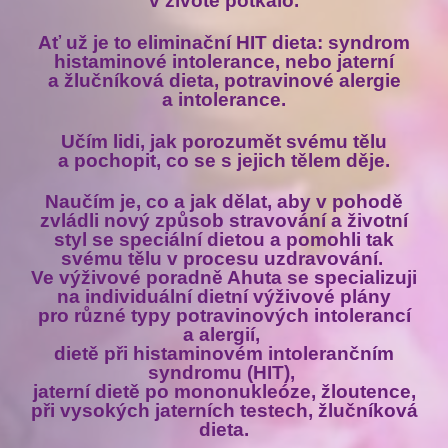
v životě potkalo.
Ať už je to eliminační HIT dieta: syndrom
histaminové intolerance, nebo jaterní
a žlučníková dieta, potravinové alergie
a intolerance.
Učím lidi, jak porozumět svému tělu
a pochopit, co se s jejich tělem děje.
Naučím je, co a jak dělat, aby v pohodě
zvládli nový způsob stravování a životní
styl se speciální dietou a pomohli tak
svému tělu v procesu uzdravování.
Ve výživové poradně Ahuta se specializuji
na individuální dietní výživové plány
pro různé typy potravinových intolerancí
a alergií,
dietě při histaminovém intolerančním
syndromu (HIT),
jaterní dietě po mononukleóze, žloutence,
při vysokých jaterních testech, žlučníková
dieta.