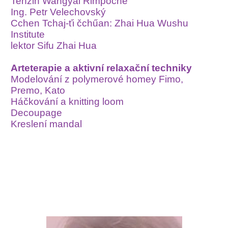
Tenzin Wangyal Rimpoche
Ing. Petr Velechovský
Cchen Tchaj-ťi čchűan: Zhai Hua Wushu
Institute
lektor Sifu Zhai Hua
Arteterapie a aktivní relaxační techniky
Modelování z polymerové homey Fimo,
Premo, Kato
Háčkování a knitting loom
Decoupage
Kreslení mandal