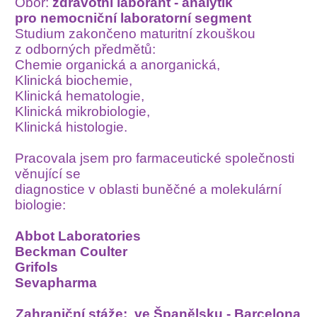
Obor:
zdravotní laborant - analytik
pro nemocniční laboratorní segment
Studium zakončeno maturitní zkouškou
z odborných předmětů:
Chemie organická a anorganická,
Klinická biochemie,
Klinická hematologie,
Klinická mikrobiologie,
Klinická histologie.
Pracovala jsem pro farmaceutické společnosti
věnující se
diagnostice v oblasti buněčné a molekulární
biologie:
Abbot Laboratories
Beckman Coulter
Grifols
Sevapharma
Zahraniční stáže:
ve Španělsku - Barcelona