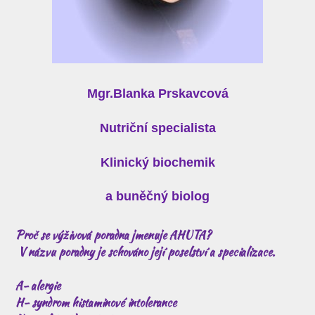
Mgr.Blanka Prskavcová
Nutriční specialista
Klinický biochemik
a buněčný biolog
Pro
č s
e v
ýživová poradna jmenuje
AHUTA?
V n
ázvu poradny je schován
o její poselstv
í a specializace.
A- alergie
H- syndrom histaminov
é intolerance