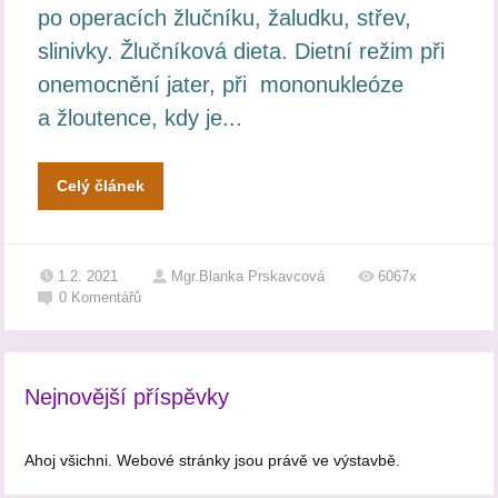
po operacích žlučníku, žaludku, střev,
slinivky. Žlučníková dieta. Dietní režim při
onemocnění jater, při mononukleóze
a žloutence, kdy je...
Celý článek
1.2. 2021
Mgr.Blanka Prskavcová
6067x
0
Komentářů
Nejnovější příspěvky
Ahoj všichni. Webové stránky jsou právě ve výstavbě.