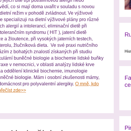
 jejich dítě trpí potravinovou alergií nebo
evědí, co si mají doma uvařit v souladu s novou
 dietní režim v pohodě zvládnout. Ve výživové
 specializuji na dietní výživové plány pro různé
h alergií a intolerancí, eliminační dietě při
olerančním syndromu ( HIT ), jaterní dietě
Ru
a žloutence, při vysokých jaterních testech,
rolu, žlučníková dieta. Ve své praxi nutričního
His
ázím z bohatých znalostí získaných při studiu
kulární buněčné biologie a biochemie lidské buňky
raxe v nemocnici, v oblasti analýzy lidské krve
a oddělení klinické biochemie, imunologie
Fa
uněčné biologie. Mám i osobní zkušenosti mámy,
domácnost pro polyvalentní alergiky.
O mně, kdo
ce
přečíst zde>>
Pi