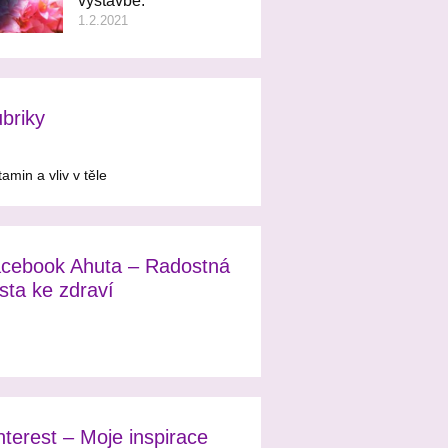
výstavbě.
1.2.2021
briky
tamin a vliv v těle
cebook Ahuta – Radostná
sta ke zdraví
nterest – Moje inspirace