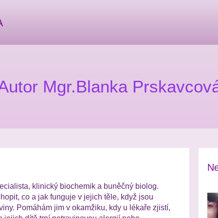
A
Autor Mgr.Blanka Prskavcov
Ne
ecialista, klinický biochemik a buněčný biolog.
opit, co a jak funguje v jejich těle, když jsou
aviny. Pomáhám jim v okamžiku, kdy u lékaře zjistí,